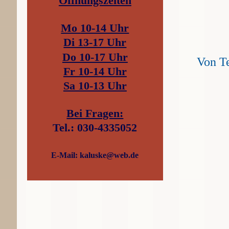
Öffnungszeiten
Mo
10-14 Uhr
Di 13-17 Uhr
Do 10-17 Uhr
Von T
Fr 10-14 Uhr
Sa 10-13 Uhr
Bei Fragen:
Tel.: 030-4335052
E-Mail: kaluske@web.de