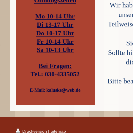
Öffnungszeiten
Wir habe
unse
Mo
10-14 Uhr
Teilweis
Di 13-17 Uhr
Do 10-17 Uhr
Fr 10-14 Uhr
Si
Sa 10-13 Uhr
Sollte h
di
Bei Fragen:
Tel.: 030-4335052
Bitte be
E-Mail: kaluske@web.de
Druckversion
|
Sitemap